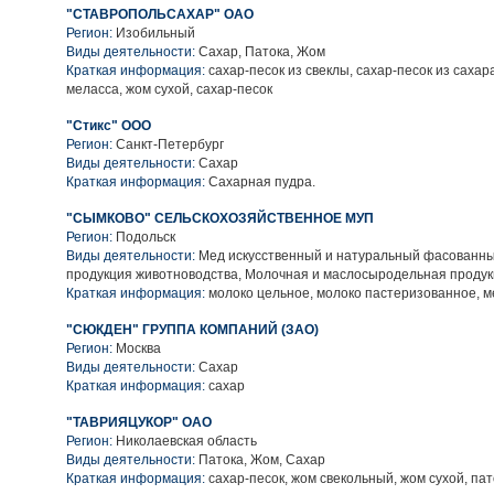
"СТАВРОПОЛЬСАХАР" ОАО
Регион:
Изобильный
Виды деятельности:
Сахар, Патока, Жом
Краткая информация:
сахар-песок из свеклы, сахар-песок из сахар
меласса, жом сухой, сахар-песок
"Стикс" ООО
Регион:
Санкт-Петербург
Виды деятельности:
Сахар
Краткая информация:
Сахарная пудра.
"СЫМКОВО" СЕЛЬСКОХОЗЯЙСТВЕННОЕ МУП
Регион:
Подольск
Виды деятельности:
Мед искусственный и натуральный фасованны
продукция животноводства, Молочная и маслосыродельная проду
Краткая информация:
молоко цельное, молоко пастеризованное, 
"СЮКДЕН" ГРУППА КОМПАНИЙ (ЗАО)
Регион:
Москва
Виды деятельности:
Сахар
Краткая информация:
сахар
"ТАВРИЯЦУКОР" ОАО
Регион:
Николаевская область
Виды деятельности:
Патока, Жом, Сахар
Краткая информация:
сахар-песок, жом свекольный, жом сухой, па