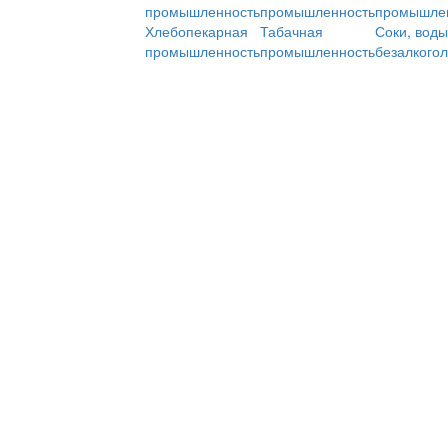
промышленность
промышленность
промышле
Хлебопекарная
Табачная
Соки, воды
промышленность
промышленность
безалкого