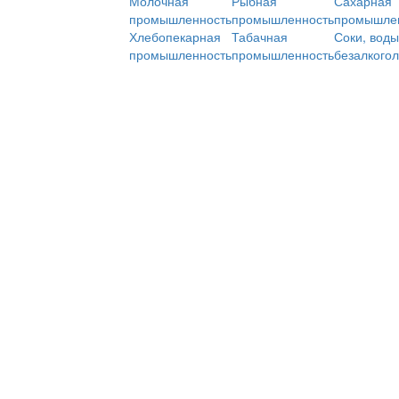
Молочная
Рыбная
Сахарная
промышленность
промышленность
промышле
Хлебопекарная
Табачная
Соки, воды
промышленность
промышленность
безалкого