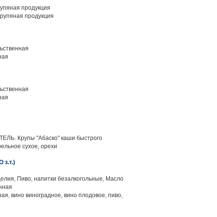
упяная продукция
рупяная продукция
ьственная
ная
ьственная
ная
ЛЬ. Крупы "Абаско" каши быстрого
ельное сухое, орехи
з.т.)
елия, Пиво, напитки безалкогольные, Масло
нная
ая, вино виноградное, вино плодовое, пиво,