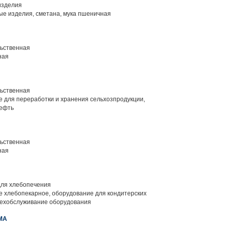
изделия
е изделия, сметана, мука пшеничная
ьственная
ная
ьственная
 для переработки и хранения сельхозпродукции,
нефть
ьственная
ная
ля хлебопечения
 хлебопекарное, оборудование для кондитерских
техобслуживание оборудования
МА