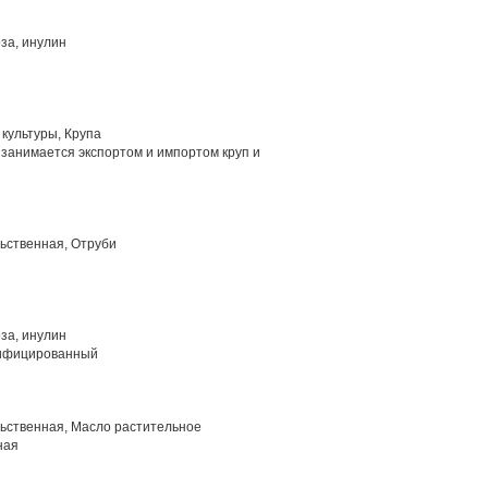
за, инулин
культуры, Крупа
занимается экспортом и импортом круп и
ьственная, Отруби
за, инулин
ифицированный
ьственная, Масло растительное
ная