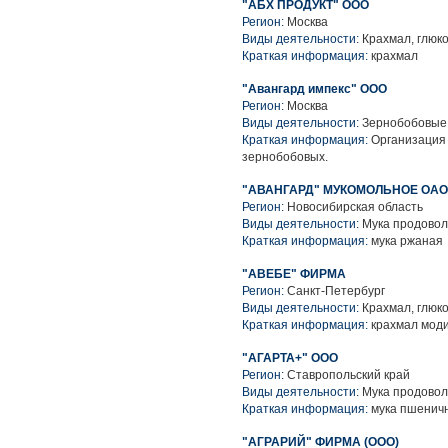
"АБХ ПРОДУКТ" ООО
Регион:
Москва
Виды деятельности:
Крахмал, глюко
Краткая информация:
крахмал
"Авангард импекс" ООО
Регион:
Москва
Виды деятельности:
Зернобобовые 
Краткая информация:
Организация 
зернобобовых.
"АВАНГАРД" МУКОМОЛЬНОЕ ОАО
Регион:
Новосибирская область
Виды деятельности:
Мука продовол
Краткая информация:
мука ржаная
"АВЕБЕ" ФИРМА
Регион:
Санкт-Петербург
Виды деятельности:
Крахмал, глюко
Краткая информация:
крахмал мод
"АГАРТА+" ООО
Регион:
Ставропольский край
Виды деятельности:
Мука продовол
Краткая информация:
мука пшенич
"АГРАРИЙ" ФИРМА (ООО)