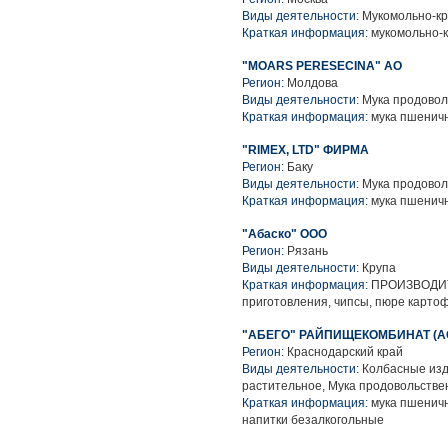
Виды деятельности:
Мукомольно-кр
Краткая информация:
мукомольно-к
"MOARS PERESECINA" АО
Регион:
Молдова
Виды деятельности:
Мука продовол
Краткая информация:
мука пшенич
"RIMEX, LTD" ФИРМА
Регион:
Баку
Виды деятельности:
Мука продовол
Краткая информация:
мука пшенич
"Абаско" ООО
Регион:
Рязань
Виды деятельности:
Крупа
Краткая информация:
ПРОИЗВОДИТЕ
приготовления, чипсы, пюре картоф
"АБЕГО" РАЙПИЩЕКОМБИНАТ (АО 
Регион:
Краснодарский край
Виды деятельности:
Колбасные изд
растительное, Мука продовольстве
Краткая информация:
мука пшеничн
напитки безалкогольные