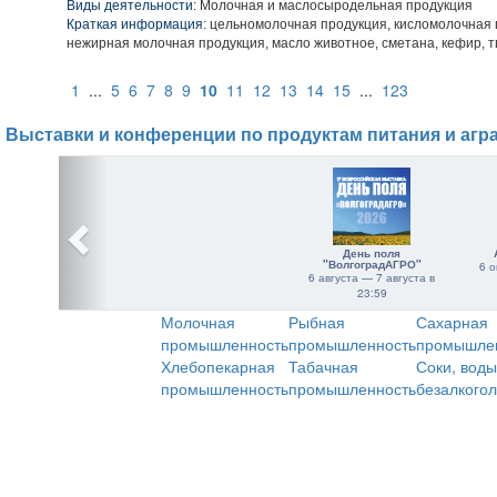
Виды деятельности:
Молочная и маслосыродельная продукция
Краткая информация:
цельномолочная продукция, кисломолочная 
нежирная молочная продукция, масло животное, сметана, кефир, т
1
...
5
6
7
8
9
10
11
12
13
14
15
...
123
Выставки и конференции по продуктам питания и агр
День поля
"ВолгоградАГРО"
6 о
6 августа — 7 августа в
23:59
Молочная
Рыбная
Сахарная
промышленность
промышленность
промышле
Хлебопекарная
Табачная
Соки, воды
промышленность
промышленность
безалкого