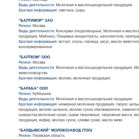
Виды деятельности:
Молочная и маслосыродельная продукция
Краткая информация:
сметана, сыры
"БАЛТИМОР" ЗАО
Регион:
Москва
Виды деятельности:
Консервы плодоовощные, Молочная и масло
продукция, Майонез, Пищевые концентраты, наполнители, припра
Краткая информация:
кетчуп, соусы, горчица, уксус, масло животно
консервированные
"БАЛТКОМ" ООО
Регион:
Москва
Виды деятельности:
Молочная и маслосыродельная продукция, Мо
животноводства
Краткая информация:
молоко, молочная продукция
"БАРАБА" ООО
Регион:
Куйбышев
Виды деятельности:
Молочная и маслосыродельная продукция
Краткая информация:
нежирная молочная продукция, творог, цел
продукция, молоко цельное, молоко сухое обезжиренное, замените
сыворотка молочная сухая, сырки творожные, творожная масса, к
продукция, кефир, молоко сухое, сливки сухие, масло живо
"БАРДЫМСКИЙ" МОЛОКОЗАВОД (ТОО)
Регион:
Пермская область