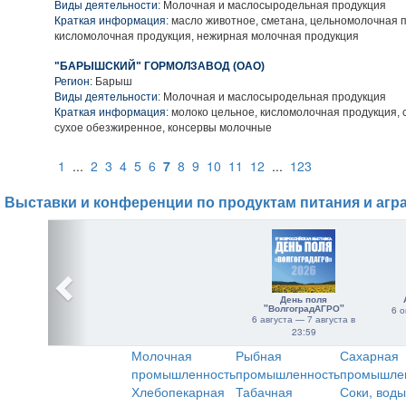
Виды деятельности:
Молочная и маслосыродельная продукция
Краткая информация:
масло животное, сметана, цельномолочная п
кисломолочная продукция, нежирная молочная продукция
"БАРЫШСКИЙ" ГОРМОЛЗАВОД (ОАО)
Регион:
Барыш
Виды деятельности:
Молочная и маслосыродельная продукция
Краткая информация:
молоко цельное, кисломолочная продукция, 
сухое обезжиренное, консервы молочные
1
...
2
3
4
5
6
7
8
9
10
11
12
...
123
Выставки и конференции по продуктам питания и агр
День поля
"ВолгоградАГРО"
6 о
6 августа — 7 августа в
23:59
Молочная
Рыбная
Сахарная
промышленность
промышленность
промышле
Хлебопекарная
Табачная
Соки, воды