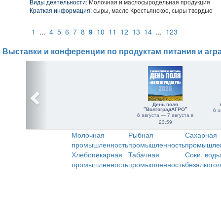
Виды деятельности:
Молочная и маслосыродельная продукция
Краткая информация:
сыры, масло Крестьянское, сыры твердые
1
...
4
5
6
7
8
9
10
11
12
13
14
...
123
Выставки и конференции по продуктам питания и агр
День поля
"ВолгоградАГРО"
6 о
6 августа — 7 августа в
23:59
Молочная
Рыбная
Сахарная
промышленность
промышленность
промышле
Хлебопекарная
Табачная
Соки, воды
промышленность
промышленность
безалкого