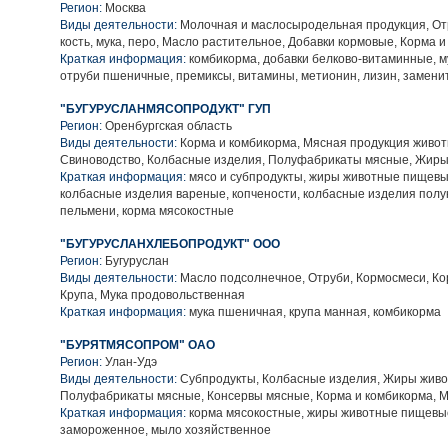
Регион:
Москва
Виды деятельности:
Молочная и маслосыродельная продукция, Отр
кость, мука, перо, Масло растительное, Добавки кормовые, Корма 
Краткая информация:
комбикорма, добавки белково-витаминные, м
отруби пшеничные, премиксы, витамины, метионин, лизин, замени
"БУГУРУСЛАНМЯСОПРОДУКТ" ГУП
Регион:
Оренбургская область
Виды деятельности:
Корма и комбикорма, Мясная продукция живот
Свиноводство, Колбасные изделия, Полуфабрикаты мясные, Жиры
Краткая информация:
мясо и субпродукты, жиры животные пищевы
колбасные изделия вареные, копчености, колбасные изделия полу
пельмени, корма мясокостные
"БУГУРУСЛАНХЛЕБОПРОДУКТ" ООО
Регион:
Бугуруслан
Виды деятельности:
Масло подсолнечное, Отруби, Кормосмеси, Ко
Крупа, Мука продовольственная
Краткая информация:
мука пшеничная, крупа манная, комбикорма
"БУРЯТМЯСОПРОМ" ОАО
Регион:
Улан-Удэ
Виды деятельности:
Субпродукты, Колбасные изделия, Жиры живо
Полуфабрикаты мясные, Консервы мясные, Корма и комбикорма, 
Краткая информация:
корма мясокостные, жиры животные пищевы
замороженное, мыло хозяйственное