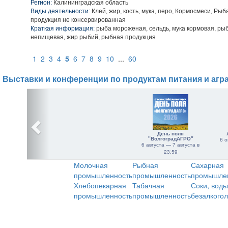
Регион:
Калининградская область
Виды деятельности:
Клей, жир, кость, мука, перо, Кормосмеси, Рыб
продукция не консервированная
Краткая информация:
рыба мороженая, сельдь, мука кормовая, ры
непищевая, жир рыбий, рыбная продукция
1
2
3
4
5
6
7
8
9
10
...
60
Выставки и конференции по продуктам питания и агр
День поля
"ВолгоградАГРО"
6 о
6 августа — 7 августа в
23:59
Молочная
Рыбная
Сахарная
промышленность
промышленность
промышле
Хлебопекарная
Табачная
Соки, воды
промышленность
промышленность
безалкого