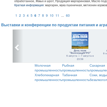
обработанное, Жмых и шрот, Продукция маргариновая, Масло под
Краткая информация:
маргарин, мука пшеничная, метионин кормо
1
2
3
4
5
6
7
8
9
10
11
...
60
Выставки и конференции по продуктам питания и агр
День поля
"ВолгоградАГРО"
6 о
6 августа — 7 августа в
23:59
Молочная
Рыбная
Сахарная
промышленность
промышленность
промышле
Хлебопекарная
Табачная
Соки, воды
промышленность
промышленность
безалкого