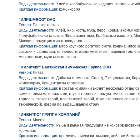
Виды деятельности:
Хлеб и хлебобулочные изделия, Корма и комб
Краткая информация:
комбикорма
"ИЛИШМЯСО" ОАО
Регион:
Башкортостан
Виды деятельности:
Клей, жир, кость, мука, перо, Корма и комбикор
Полуфабрикаты мясные, Жиры животные, Колбасные изделия, Мяс
Мясная продукция животноводства
Краткая информация:
мясо крупного рогатого скота, конина, мясо 
сосиски и сардельки, копчености, жиры животные пищевые топлен
мясокостные, мука мясокостная
"Имлитекс" Балтийская Химическая Группа ООО
Регион:
Литва
Виды деятельности:
Добавки кормовые, Солод, Птицеводство, Кор
комбикорма, Концентраты кормовые
Краткая информация:
в состав компании входят несколько отделов
ьимическими материалами, отдел торговли продуктами сельского х
торговли стеклотарой, пластиковой тарой, отдел торговли солью (
технической), ферма по выращиванию страу
"ИНВИТРО" ГРУППА КОМПАНИЙ
Регион:
Москва
Виды деятельности:
Рыба и рыбная продукция не консервированна
кормовые
Краткая информация:
премиксы, смеси витаминов, добавки белков