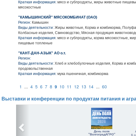
Краткая информация:
мясо и субпродукты, жиры животные пищевы
мясокостные
"КАМЫШИНСКИЙ" МЯСОКОМБИНАТ (ОАО)
Регион:
Камышин
Виды деятельности:
Жиры животные, Корма и комбикорма, Полуфа
Колбасные изделия, Свиноводство, Мясная продукция животновод
Краткая информация:
мясо и субпродукты, корма мясокостные, жи
пищевые топленые
"КАНТ-ДАН-АЗЫК" АО о.т.
Регион:
Виды деятельности:
Хлеб и хлебобулочные изделия, Корма и комб
продовольственная
Краткая информация:
мука пшеничная, комбикорма
1
...
4
5
6
7
8
9
10
11
12
13
14
...
60
Выставки и конференции по продуктам питания и агр
День поля
"ВолгоградАГРО"
6 о