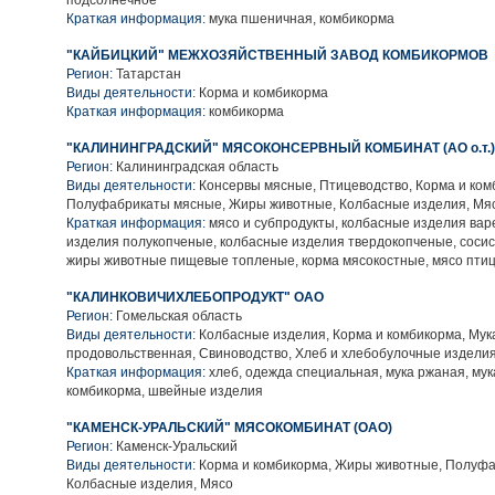
подсолнечное
Краткая информация:
мука пшеничная, комбикорма
"КАЙБИЦКИЙ" МЕЖХОЗЯЙСТВЕННЫЙ ЗАВОД КОМБИКОРМОВ
Регион:
Татарстан
Виды деятельности:
Корма и комбикорма
Краткая информация:
комбикорма
"КАЛИНИНГРАДСКИЙ" МЯСОКОНСЕРВНЫЙ КОМБИНАТ (АО о.т.)
Регион:
Калининградская область
Виды деятельности:
Консервы мясные, Птицеводство, Корма и ком
Полуфабрикаты мясные, Жиры животные, Колбасные изделия, Мя
Краткая информация:
мясо и субпродукты, колбасные изделия вар
изделия полукопченые, колбасные изделия твердокопченые, сосиск
жиры животные пищевые топленые, корма мясокостные, мясо пти
"КАЛИНКОВИЧИХЛЕБОПРОДУКТ" ОАО
Регион:
Гомельская область
Виды деятельности:
Колбасные изделия, Корма и комбикорма, Мук
продовольственная, Свиноводство, Хлеб и хлебобулочные издели
Краткая информация:
хлеб, одежда специальная, мука ржаная, му
комбикорма, швейные изделия
"КАМЕНСК-УРАЛЬСКИЙ" МЯСОКОМБИНАТ (ОАО)
Регион:
Каменск-Уральский
Виды деятельности:
Корма и комбикорма, Жиры животные, Полуфа
Колбасные изделия, Мясо