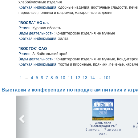
хлебобулочные изделия
Краткая информация:
сдобные изделия, восточные сладости, пече
пирожные, пряники и коврижки, макаронные изделия
"ВОСЛА" АО о.т.
Регион:
Курская область
Виды деятельности:
Кондитерские изделия не мучные
Краткая информация:
халва
"ВОСТОК" ОАО
Регион:
Забайкальский край
Виды деятельности:
Кондитерские изделия не мучные, Кондитерск
Краткая информация:
торты и пирожные, пряники, печенье, карам
1
...
4
5
6
7
8
9
10
11
12
13
14
...
101
Выставки и конференции по продуктам питания и агр
День поля
"ВолгоградАГРО"
6 о
6 августа — 7 августа в
23:59