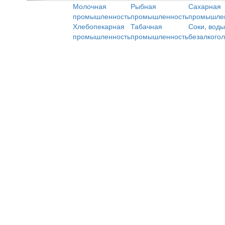
Молочная
Рыбная
Сахарная
промышленность
промышленность
промышле
Хлебопекарная
Табачная
Соки, воды
промышленность
промышленность
безалкого