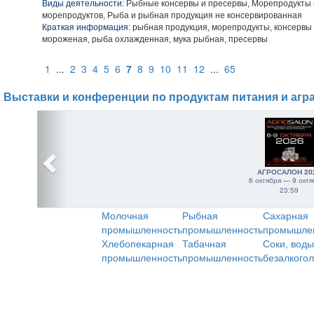
Виды деятельности:
Рыбные консервы и пресервы, Морепродукты 
морепродуктов, Рыба и рыбная продукция не консервированная
Краткая информация:
рыбная продукция, морепродукты, консервы
мороженая, рыба охлажденная, мука рыбная, пресервы
1
...
2
3
4
5
6
7
8
9
10
11
12
...
65
Выставки и конференции по продуктам питания и агр
АГРОСАЛОН 20
6 октября — 9 октя
23:59
Молочная
Рыбная
Сахарная
промышленность
промышленность
промышле
Хлебопекарная
Табачная
Соки, воды
промышленность
промышленность
безалкого