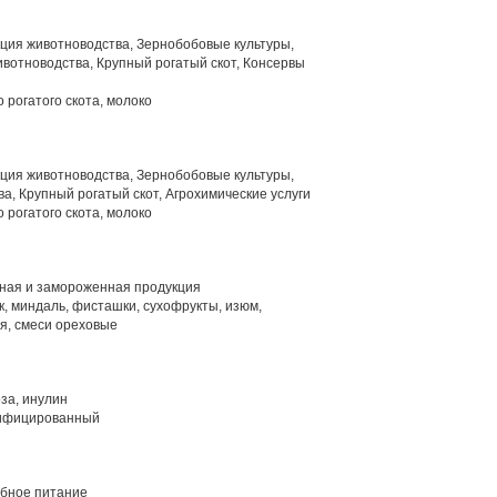
ция животноводства, Зернобобовые культуры,
вотноводства, Крупный рогатый скот, Консервы
 рогатого скота, молоко
ция животноводства, Зернобобовые культуры,
, Крупный рогатый скот, Агрохимические услуги
 рогатого скота, молоко
ая и замороженная продукция
к, миндаль, фисташки, сухофрукты, изюм,
ая, смеси ореховые
за, инулин
ифицированный
ебное питание