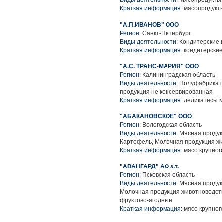
Виды деятельности:
Мясопродукты
Краткая информация:
мясопродукт
"А.П.ИВАНОВ" ООО
Регион:
Санкт-Петербург
Виды деятельности:
Кондитерские 
Краткая информация:
кондитерские
"А.С. ТРАНС-МАРИЯ" ООО
Регион:
Калининградская область
Виды деятельности:
Полуфабрикаты
продукция не консервированная
Краткая информация:
деликатесы м
"АБАКАНОВСКОЕ" ООО
Регион:
Вологодская область
Виды деятельности:
Мясная продук
Картофель, Молочная продукция жи
Краткая информация:
мясо крупного
"АВАНГАРД" АО з.т.
Регион:
Псковская область
Виды деятельности:
Мясная продук
Молочная продукция животноводств
фруктово-ягодные
Краткая информация:
мясо крупного