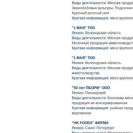
Виды деятельности:
Мясная продук
Зернобобовые культуры, Подсолнеч
Крупный рогатый скот
Краткая информация:
мясо крупного
"1 МАЯ" ТОО
Регион:
Вологодская область
Виды деятельности:
Мясная продук
Молочная продукция животноводств
Краткая информация:
мясо крупного
"1 МАЯ" ТОО
Регион:
Вологодская область
Виды деятельности:
Мясная продук
животноводства
Краткая информация:
мясо крупного
"50 лет ПБОРФ" ООО
Регион:
Пионерский
Виды деятельности:
Консервы мясн
продукция не консервированная
Краткая информация:
рыбная проду
мороженая
"HK FOODS" ФИРМА
Регион:
Санкт-Петербург