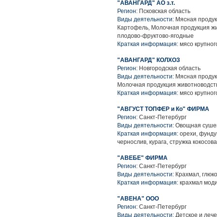
"АВАНГАРД" АО з.т.
Регион:
Псковская область
Виды деятельности:
Мясная продук
Картофель, Молочная продукция жи
плодово-фруктово-ягодные
Краткая информация:
мясо крупного
"АВАНГАРД" КОЛХОЗ
Регион:
Новгородская область
Виды деятельности:
Мясная продук
Молочная продукция животноводства
Краткая информация:
мясо крупного
"АВГУСТ ТОПФЕР и Ко" ФИРМА
Регион:
Санкт-Петербург
Виды деятельности:
Овощная сушен
Краткая информация:
орехи, фунду
чернослив, курага, стружка кокосов
"АВЕБЕ" ФИРМА
Регион:
Санкт-Петербург
Виды деятельности:
Крахмал, глюко
Краткая информация:
крахмал мод
"АВЕНА" ООО
Регион:
Санкт-Петербург
Виды деятельности:
Детское и леч