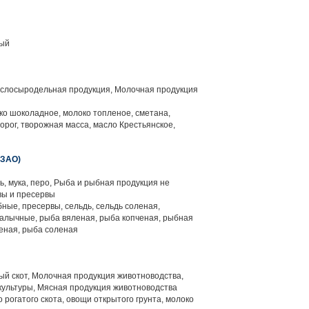
вый
слосыродельная продукция, Молочная продукция
ко шоколадное, молоко топленое, сметана,
ворог, творожная масса, масло Крестьянское,
ЗАО)
ть, мука, перо, Рыба и рыбная продукция не
вы и пресервы
ные, пресервы, сельдь, сельдь соленая,
алычные, рыба вяленая, рыба копченая, рыбная
еная, рыба соленая
й скот, Молочная продукция животноводства,
ультуры, Мясная продукция животноводства
 рогатого скота, овощи открытого грунта, молоко