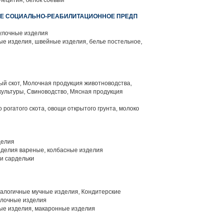
 лецитин, белок соевый
ОЕ СОЦИАЛЬНО-РЕАБИЛИТАЦИОННОЕ ПРЕДП
улочные изделия
е изделия, швейные изделия, белье постельное,
й скот, Молочная продукция животноводства,
ультуры, Свиноводство, Мясная продукция
 рогатого скота, овощи открытого грунта, молоко
делия
делия вареные, колбасные изделия
 и сардельки
алогичные мучные изделия, Кондитерские
улочные изделия
е изделия, макаронные изделия