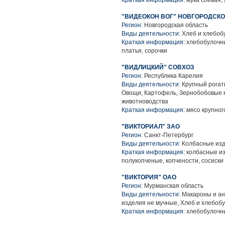
Краткая информация:
мука соевая,
"ВИДЕОКОН ВОГ" НОВГОРОДСК
Регион:
Новгородская область
Виды деятельности:
Хлеб и хлебоб
Краткая информация:
хлебобулочны
платья, сорочки
"ВИДЛИЦКИЙ" СОВХОЗ
Регион:
Республика Карелия
Виды деятельности:
Крупный рогаты
Овощи, Картофель, Зернобобовые к
животноводства
Краткая информация:
мясо крупного
"ВИКТОРИАЛ" ЗАО
Регион:
Санкт-Петербург
Виды деятельности:
Колбасные из
Краткая информация:
колбасные из
полукопченые, копчености, сосиски
"ВИКТОРИЯ" ОАО
Регион:
Мурманская область
Виды деятельности:
Макароны и ан
изделия не мучные, Хлеб и хлебоб
Краткая информация:
хлебобулочны