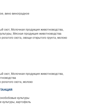
ое, вино виноградное
й скот, Молочная продукция животноводства,
ультуры, Мясная продукция животноводства
 рогатого скота, овощи открытого грунта, молоко
й скот, Молочная продукция животноводства,
отноводства
 рогатого скота, молоко
СТАНЦИЯ
рнобобовые культуры
 культуры, картофель