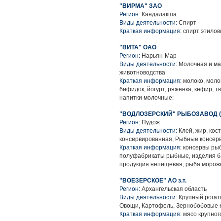
"ВИРМА" ЗАО
Регион:
Кандалакша
Виды деятельности:
Спирт
Краткая информация:
спирт этило
"ВИТА" ОАО
Регион:
Нарьян-Мар
Виды деятельности:
Молочная и ма
животноводства
Краткая информация:
молоко, моло
бифидок, йогурт, ряженка, кефир, т
напитки молочные:
"ВОДЛОЗЕРСКИЙ" РЫБОЗАВОД (
Регион:
Пудож
Виды деятельности:
Клей, жир, кос
консервированная, Рыбные консер
Краткая информация:
консервы рыб
полуфабрикаты рыбные, изделия б
продукция непищевая, рыба морож
"ВОЕЗЕРСКОЕ" АО з.т.
Регион:
Архангельская область
Виды деятельности:
Крупный рогаты
Овощи, Картофель, Зернобобовые к
Краткая информация:
мясо крупного