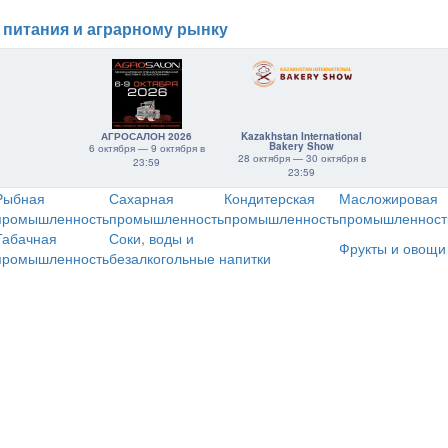
 питания и аграрному рынку
АГРОСАЛОН 2026
Kazakhstan International
Bakery Show
6 октября — 9 октября в
28 октября — 30 октября в
23:59
23:59
Рыбная
Сахарная
Кондитерская
Масложировая
промышленность
промышленность
промышленность
промышленност
Табачная
Соки, воды и
Фрукты и овощи
промышленность
безалкогольные напитки