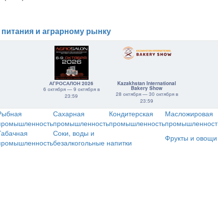
 питания и аграрному рынку
АГРОСАЛОН 2026
Kazakhstan International
Bakery Show
6 октября — 9 октября в
28 октября — 30 октября в
23:59
23:59
Рыбная
Сахарная
Кондитерская
Масложировая
промышленность
промышленность
промышленность
промышленност
Табачная
Соки, воды и
Фрукты и овощи
промышленность
безалкогольные напитки