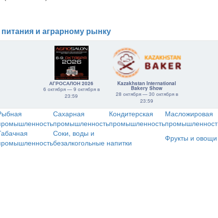
 питания и аграрному рынку
АГРОСАЛОН 2026
Kazakhstan International
Bakery Show
6 октября — 9 октября в
28 октября — 30 октября в
23:59
23:59
Рыбная
Сахарная
Кондитерская
Масложировая
промышленность
промышленность
промышленность
промышленност
Табачная
Соки, воды и
Фрукты и овощи
промышленность
безалкогольные напитки