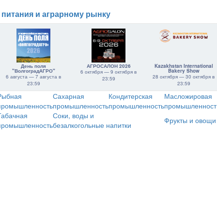
 питания и аграрному рынку
День поля
АГРОСАЛОН 2026
Kazakhstan International
"ВолгоградАГРО"
Bakery Show
6 октября — 9 октября в
6 августа — 7 августа в
28 октября — 30 октября в
23:59
23:59
23:59
Рыбная
Сахарная
Кондитерская
Масложировая
промышленность
промышленность
промышленность
промышленност
Табачная
Соки, воды и
Фрукты и овощи
промышленность
безалкогольные напитки