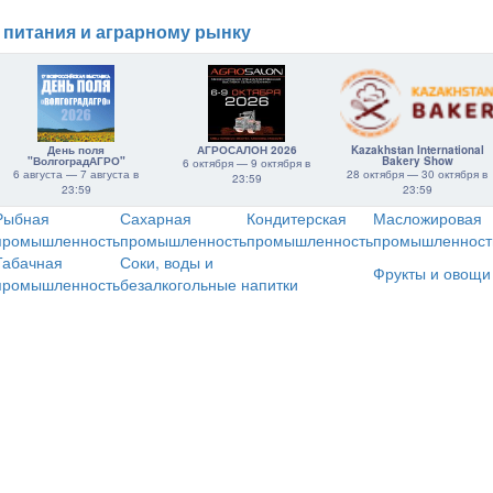
 питания и аграрному рынку
День поля
АГРОСАЛОН 2026
Kazakhstan International
"ВолгоградАГРО"
Bakery Show
6 октября — 9 октября в
6 августа — 7 августа в
28 октября — 30 октября в
23:59
23:59
23:59
Рыбная
Сахарная
Кондитерская
Масложировая
промышленность
промышленность
промышленность
промышленност
Табачная
Соки, воды и
Фрукты и овощи
промышленность
безалкогольные напитки