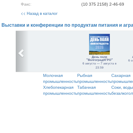
Факс:
(10 375 2158) 2-46-69
<< Назад в каталог
Выставки и конференции по продуктам питания и агр
День поля
"ВолгоградАГРО"
6 о
6 августа — 7 августа в
23:59
Молочная
Рыбная
Сахарная
промышленность
промышленность
промышле
Хлебопекарная
Табачная
Соки, воды
промышленность
промышленность
безалкого