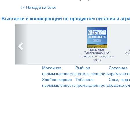
<< Назад в каталог
Выставки и конференции по продуктам питания и агр
День поля
"ВолгоградАГРО"
6 о
6 августа — 7 августа в
23:59
Молочная
Рыбная
Сахарная
промышленность
промышленность
промышле
Хлебопекарная
Табачная
Соки, воды
промышленность
промышленность
безалкого