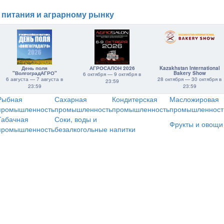
 питания и аграрному рынку
День поля
АГРОСАЛОН 2026
Kazakhstan International
"ВолгоградАГРО"
Bakery Show
6 октября — 9 октября в
6 августа — 7 августа в
28 октября — 30 октября в
23:59
23:59
23:59
Рыбная
Сахарная
Кондитерская
Масложировая
промышленность
промышленность
промышленность
промышленност
Табачная
Соки, воды и
Фрукты и овощи
промышленность
безалкогольные напитки