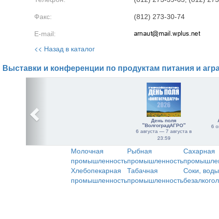
Факс:
(812) 273-30-74
E-mail:
<< Назад в каталог
Выставки и конференции по продуктам питания и агр
День поля
"ВолгоградАГРО"
6 о
6 августа — 7 августа в
23:59
Молочная
Рыбная
Сахарная
промышленность
промышленность
промышле
Хлебопекарная
Табачная
Соки, воды
промышленность
промышленность
безалкого