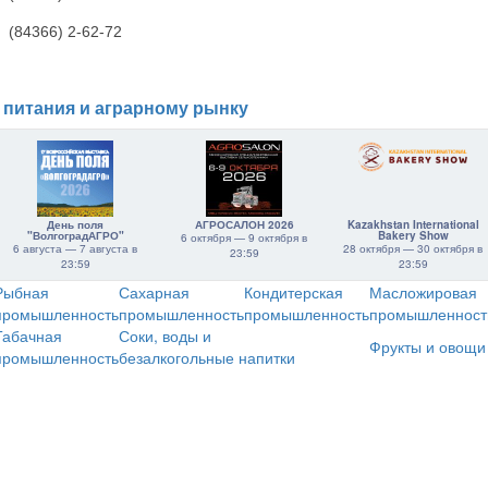
(84366) 2-62-72
 питания и аграрному рынку
День поля
АГРОСАЛОН 2026
Kazakhstan International
"ВолгоградАГРО"
Bakery Show
6 октября — 9 октября в
6 августа — 7 августа в
28 октября — 30 октября в
23:59
23:59
23:59
Рыбная
Сахарная
Кондитерская
Масложировая
промышленность
промышленность
промышленность
промышленност
Табачная
Соки, воды и
Фрукты и овощи
промышленность
безалкогольные напитки