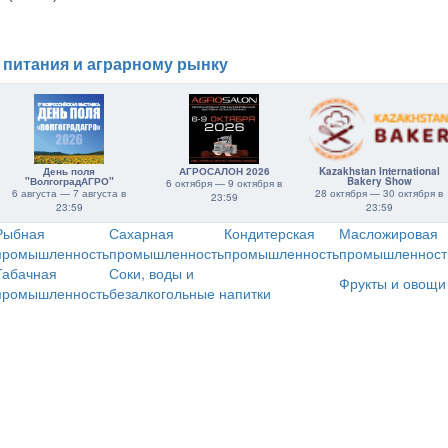
 питания и аграрному рынку
День поля
АГРОСАЛОН 2026
Kazakhstan International
"ВолгоградАГРО"
Bakery Show
6 октября — 9 октября в
6 августа — 7 августа в
28 октября — 30 октября в
23:59
23:59
23:59
Рыбная
Сахарная
Кондитерская
Масложировая
промышленность
промышленность
промышленность
промышленност
Табачная
Соки, воды и
Фрукты и овощи
промышленность
безалкогольные напитки