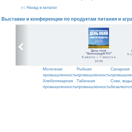
<< Назад в каталог
Выставки и конференции по продуктам питания и агр
День поля
"ВолгоградАГРО"
6 о
6 августа — 7 августа в
23:59
Молочная
Рыбная
Сахарная
промышленность
промышленность
промышле
Хлебопекарная
Табачная
Соки, воды
промышленность
промышленность
безалкого