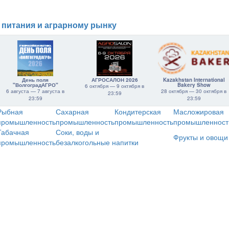
 питания и аграрному рынку
День поля
АГРОСАЛОН 2026
Kazakhstan International
"ВолгоградАГРО"
Bakery Show
6 октября — 9 октября в
6 августа — 7 августа в
28 октября — 30 октября в
23:59
23:59
23:59
Рыбная
Сахарная
Кондитерская
Масложировая
промышленность
промышленность
промышленность
промышленност
Табачная
Соки, воды и
Фрукты и овощи
промышленность
безалкогольные напитки