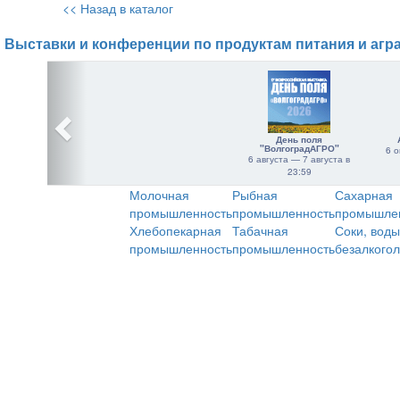
<< Назад в каталог
Выставки и конференции по продуктам питания и агр
День поля
"ВолгоградАГРО"
6 о
6 августа — 7 августа в
23:59
Молочная
Рыбная
Сахарная
промышленность
промышленность
промышле
Хлебопекарная
Табачная
Соки, воды
промышленность
промышленность
безалкого