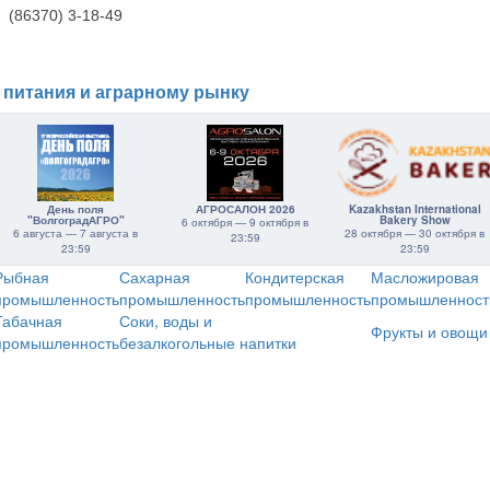
(86370) 3-18-49
 питания и аграрному рынку
День поля
АГРОСАЛОН 2026
Kazakhstan International
"ВолгоградАГРО"
Bakery Show
6 октября — 9 октября в
6 августа — 7 августа в
28 октября — 30 октября в
23:59
23:59
23:59
Рыбная
Сахарная
Кондитерская
Масложировая
промышленность
промышленность
промышленность
промышленност
Табачная
Соки, воды и
Фрукты и овощи
промышленность
безалкогольные напитки