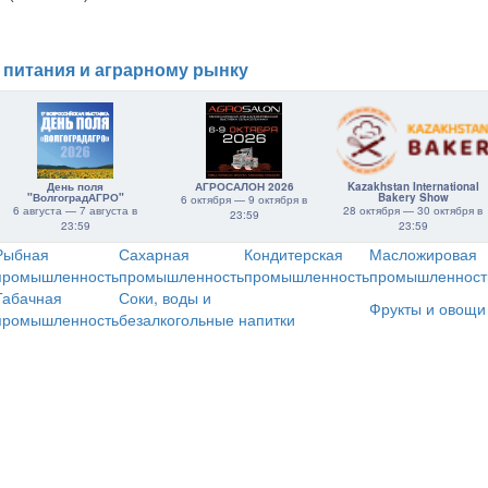
 питания и аграрному рынку
День поля
АГРОСАЛОН 2026
Kazakhstan International
"ВолгоградАГРО"
Bakery Show
6 октября — 9 октября в
6 августа — 7 августа в
28 октября — 30 октября в
23:59
23:59
23:59
Рыбная
Сахарная
Кондитерская
Масложировая
промышленность
промышленность
промышленность
промышленност
Табачная
Соки, воды и
Фрукты и овощи
промышленность
безалкогольные напитки