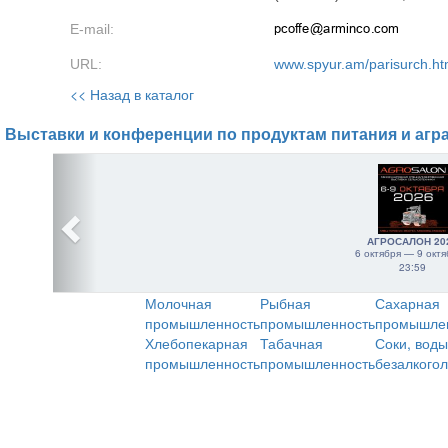
E-mail:
URL:
www.spyur.am/parisurch.h
<< Назад в каталог
Выставки и конференции по продуктам питания и агр
АГРОСАЛОН 20
6 октября — 9 октя
23:59
Молочная
Рыбная
Сахарная
промышленность
промышленность
промышле
Хлебопекарная
Табачная
Соки, воды
промышленность
промышленность
безалкого