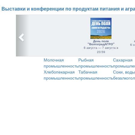
Выставки и конференции по продуктам питания и агр
День поля
"ВолгоградАГРО"
6 о
6 августа — 7 августа в
23:59
Молочная
Рыбная
Сахарная
промышленность
промышленность
промышле
Хлебопекарная
Табачная
Соки, воды
промышленность
промышленность
безалкого