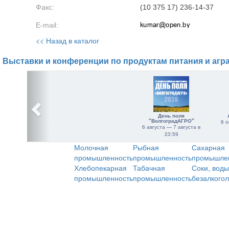
Факс:
(10 375 17) 236-14-37
E-mail:
<< Назад в каталог
Выставки и конференции по продуктам питания и агр
День поля
"ВолгоградАГРО"
6 о
6 августа — 7 августа в
23:59
Молочная
Рыбная
Сахарная
промышленность
промышленность
промышле
Хлебопекарная
Табачная
Соки, воды
промышленность
промышленность
безалкого