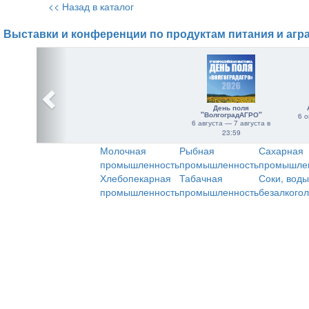
<< Назад в каталог
Выставки и конференции по продуктам питания и агр
День поля
"ВолгоградАГРО"
6 о
6 августа — 7 августа в
23:59
Молочная
Рыбная
Сахарная
промышленность
промышленность
промышле
Хлебопекарная
Табачная
Соки, воды
промышленность
промышленность
безалкого