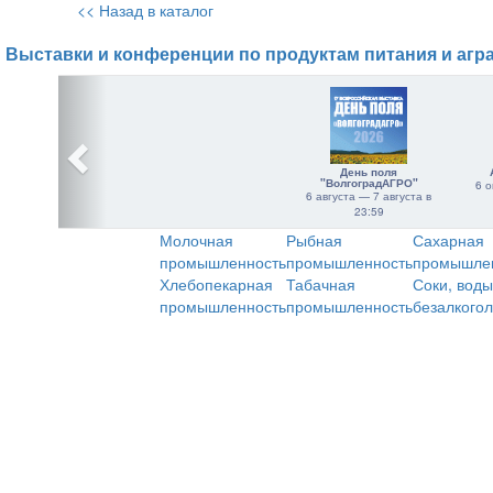
<< Назад в каталог
Выставки и конференции по продуктам питания и агр
День поля
"ВолгоградАГРО"
6 о
6 августа — 7 августа в
23:59
Молочная
Рыбная
Сахарная
промышленность
промышленность
промышле
Хлебопекарная
Табачная
Соки, воды
промышленность
промышленность
безалкого