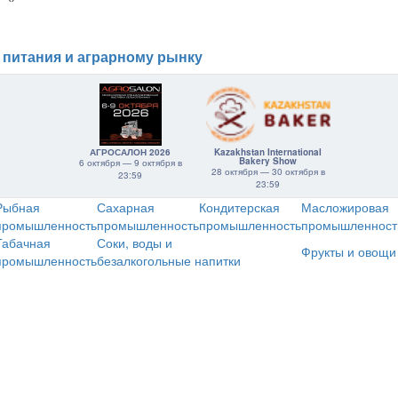
 питания и аграрному рынку
АГРОСАЛОН 2026
Kazakhstan International
Bakery Show
6 октября — 9 октября в
28 октября — 30 октября в
23:59
23:59
Рыбная
Сахарная
Кондитерская
Масложировая
промышленность
промышленность
промышленность
промышленност
Табачная
Соки, воды и
Фрукты и овощи
промышленность
безалкогольные напитки