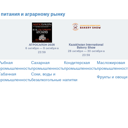
 питания и аграрному рынку
АГРОСАЛОН 2026
Kazakhstan International
Bakery Show
6 октября — 9 октября в
28 октября — 30 октября в
23:59
23:59
Рыбная
Сахарная
Кондитерская
Масложировая
промышленность
промышленность
промышленность
промышленност
Табачная
Соки, воды и
Фрукты и овощи
промышленность
безалкогольные напитки