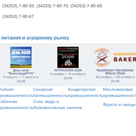
(34253) 7-80-55, (34253) 7-80-70, (34253) 7-80-68
(34253) 7-80-67
 питания и аграрному рынку
День поля
АГРОСАЛОН 2026
Kazakhstan International
"ВолгоградАГРО"
Bakery Show
6 октября — 9 октября в
6 августа — 7 августа в
28 октября — 30 октября в
23:59
23:59
23:59
Рыбная
Сахарная
Кондитерская
Масложировая
промышленность
промышленность
промышленность
промышленност
Табачная
Соки, воды и
Фрукты и овощи
промышленность
безалкогольные напитки