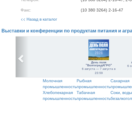
Факс:
(10 380 3264) 2-16-47
<< Назад в каталог
Выставки и конференции по продуктам питания и агр
День поля
"ВолгоградАГРО"
6 о
6 августа — 7 августа в
23:59
Молочная
Рыбная
Сахарная
промышленность
промышленность
промышле
Хлебопекарная
Табачная
Соки, воды
промышленность
промышленность
безалкого