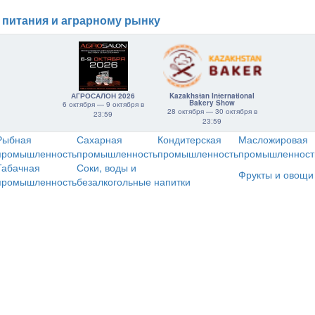
 питания и аграрному рынку
АГРОСАЛОН 2026
Kazakhstan International
Bakery Show
6 октября — 9 октября в
28 октября — 30 октября в
23:59
23:59
Рыбная
Сахарная
Кондитерская
Масложировая
промышленность
промышленность
промышленность
промышленност
Табачная
Соки, воды и
Фрукты и овощи
промышленность
безалкогольные напитки