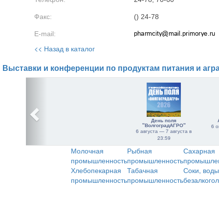
Факс:
() 24-78
E-mail:
<< Назад в каталог
Выставки и конференции по продуктам питания и агр
День поля
"ВолгоградАГРО"
6 о
6 августа — 7 августа в
23:59
Молочная
Рыбная
Сахарная
промышленность
промышленность
промышле
Хлебопекарная
Табачная
Соки, воды
промышленность
промышленность
безалкого