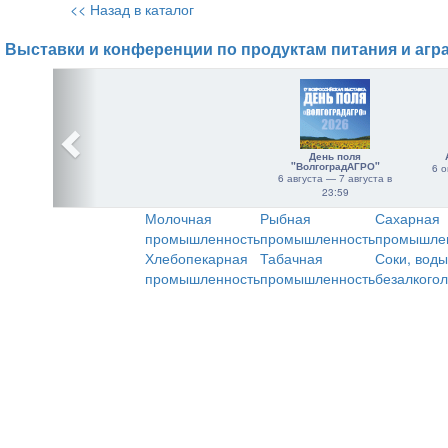
<< Назад в каталог
Выставки и конференции по продуктам питания и агр
День поля
"ВолгоградАГРО"
6 о
6 августа — 7 августа в
23:59
Молочная
Рыбная
Сахарная
промышленность
промышленность
промышле
Хлебопекарная
Табачная
Соки, воды
промышленность
промышленность
безалкого