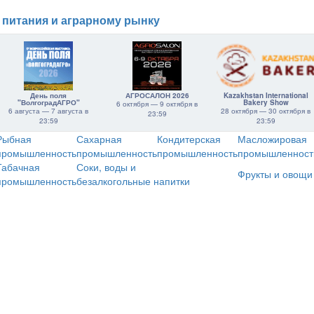
 питания и аграрному рынку
День поля
АГРОСАЛОН 2026
Kazakhstan International
"ВолгоградАГРО"
Bakery Show
6 октября — 9 октября в
6 августа — 7 августа в
28 октября — 30 октября в
23:59
23:59
23:59
Рыбная
Сахарная
Кондитерская
Масложировая
промышленность
промышленность
промышленность
промышленност
Табачная
Соки, воды и
Фрукты и овощи
промышленность
безалкогольные напитки