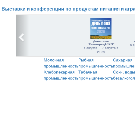
Выставки и конференции по продуктам питания и агр
День поля
"ВолгоградАГРО"
6 о
6 августа — 7 августа в
23:59
Молочная
Рыбная
Сахарная
промышленность
промышленность
промышле
Хлебопекарная
Табачная
Соки, воды
промышленность
промышленность
безалкого