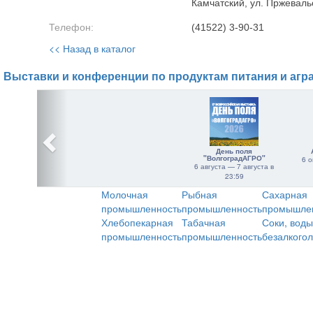
Камчатский, ул. Пржеваль
Телефон:
(41522) 3-90-31
<< Назад в каталог
Выставки и конференции по продуктам питания и агр
День поля
"ВолгоградАГРО"
6 о
6 августа — 7 августа в
23:59
Молочная
Рыбная
Сахарная
промышленность
промышленность
промышле
Хлебопекарная
Табачная
Соки, воды
промышленность
промышленность
безалкого