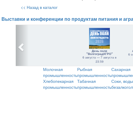
<< Назад в каталог
Выставки и конференции по продуктам питания и агр
День поля
"ВолгоградАГРО"
6 о
6 августа — 7 августа в
23:59
Молочная
Рыбная
Сахарная
промышленность
промышленность
промышле
Хлебопекарная
Табачная
Соки, воды
промышленность
промышленность
безалкого