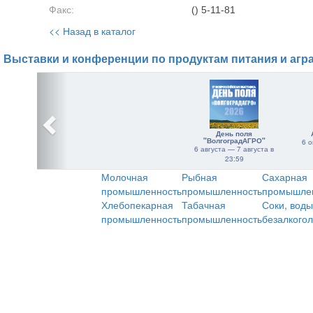
Факс:
() 5-11-81
<< Назад в каталог
Выставки и конференции по продуктам питания и агр
День поля
"ВолгоградАГРО"
6 о
6 августа — 7 августа в
23:59
Молочная
Рыбная
Сахарная
промышленность
промышленность
промышле
Хлебопекарная
Табачная
Соки, воды
промышленность
промышленность
безалкого