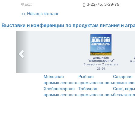
Факс:
() 3-22-75, 3-29-75
<< Назад в каталог
Выставки и конференции по продуктам питания и агр
День поля
"ВолгоградАГРО"
6 о
6 августа — 7 августа в
23:59
Молочная
Рыбная
Сахарная
промышленность
промышленность
промышле
Хлебопекарная
Табачная
Соки, воды
промышленность
промышленность
безалкого