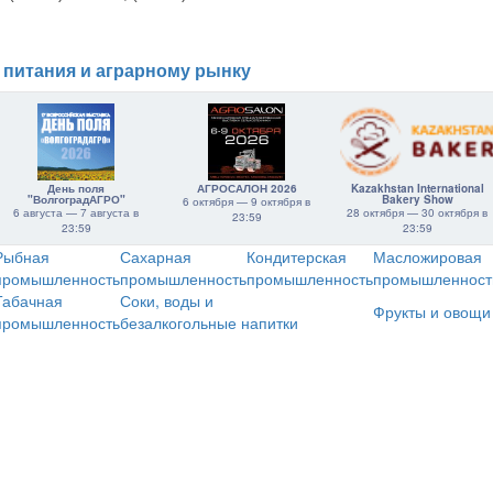
 питания и аграрному рынку
День поля
АГРОСАЛОН 2026
Kazakhstan International
"ВолгоградАГРО"
Bakery Show
6 октября — 9 октября в
6 августа — 7 августа в
28 октября — 30 октября в
23:59
23:59
23:59
Рыбная
Сахарная
Кондитерская
Масложировая
промышленность
промышленность
промышленность
промышленност
Табачная
Соки, воды и
Фрукты и овощи
промышленность
безалкогольные напитки