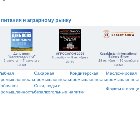
 питания и аграрному рынку
День поля
АГРОСАЛОН 2026
Kazakhstan International
"ВолгоградАГРО"
Bakery Show
6 октября — 9 октября в
6 августа — 7 августа в
28 октября — 30 октября в
23:59
23:59
23:59
Рыбная
Сахарная
Кондитерская
Масложировая
промышленность
промышленность
промышленность
промышленност
Табачная
Соки, воды и
Фрукты и овощи
промышленность
безалкогольные напитки